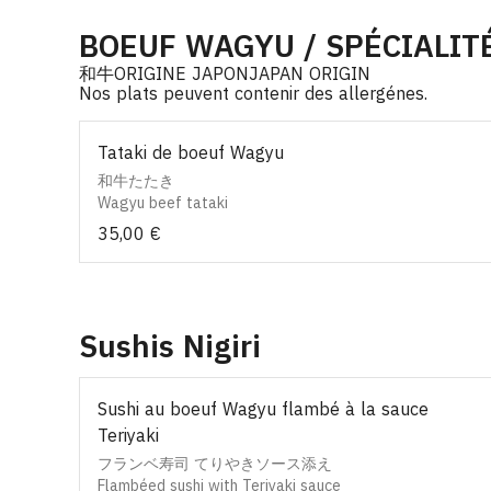
BOEUF WAGYU / SPÉCIALIT
和牛ORIGINE JAPONJAPAN ORIGIN
Nos plats peuvent contenir des allergénes.
Tataki de boeuf Wagyu
和牛たたき
Wagyu beef tataki
35,00 €
Sushis Nigiri
Sushi au boeuf Wagyu flambé à la sauce
Teriyaki
フランベ寿司 てりやきソース添え
Flambéed sushi with Teriyaki sauce