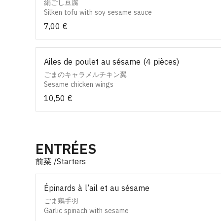
絹ごし豆腐
Silken tofu with soy sesame sauce
7,00 €
Ailes de poulet au sésame (4 pièces)
ごまのキャラメルチキン翼
Sesame chicken wings
10,50 €
ENTRÉES
前菜 /Starters
Épinards à l’ail et au sésame
ごま鶏手羽
Garlic spinach with sesame