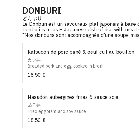
DONBURI
どんぶり
Le Donburi est un savoureux plat japonais à base 
Donburi is a tasty Japanese dish of rice with meat 
*Nos donburis sont accompagnés d'une soupe mis
Katsudon de porc pané & oeuf cuit au bouillon
カツ丼
Breaded pork and egg cooked in broth
18,50 €
Nasudon aubergines frites & sauce soja
茄子丼
Fried eggplant and soy sauce
18,50 €