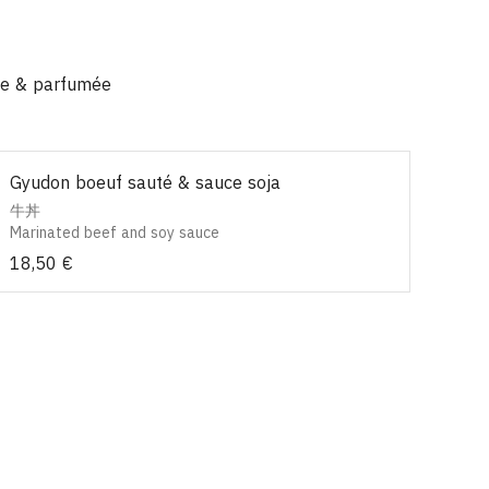
che & parfumée
Gyudon boeuf sauté & sauce soja
牛丼
Marinated beef and soy sauce
18,50 €