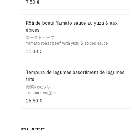
7,50 €
Rôti de boeuf Yamato sauce au yuzu & aux
épices
ローストビーフ
Yamato roast beef with yuzu & spices sauce
11,00 €
Tempura de légumes assortiment de légumes
frits
野菜の天ぷら
Tempura veggie
16,50 €