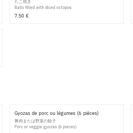
たこ焼き
Balls filled with diced octopus
7,50 €
Gyozas de porc ou légumes (6 pièces)
豚肉または野菜の餃子
Porc or veggie gyozas (6 pieces)