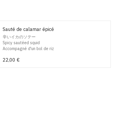
Sauté de calamar épicé
辛いイカのソテー
Spicy sautéed squid
Accompagné d'un bol de riz
22,00 €