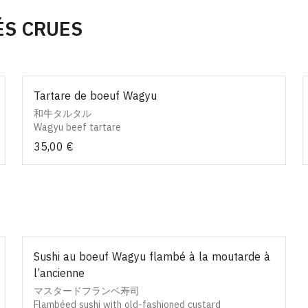
ÉS CRUES
Tartare de boeuf Wagyu
和牛タルタル
Wagyu beef tartare
35,00 €
Sushi au boeuf Wagyu flambé à la moutarde à
l’ancienne
マスタードフランベ寿司
Flambéed sushi with old-fashioned custard