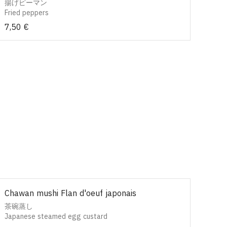
揚げピーマン
Fried peppers
7,50 €
Chawan mushi Flan d'oeuf japonais
茶碗蒸し
Japanese steamed egg custard