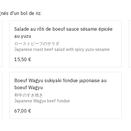
és d'un bol de riz.
Salade au rôti de boeuf sauce sésame épicée
au yuzu
ローストビーフのサラダ
Japanese roast beef salad with spicy yuzu-sesame
sauce
15,50 €
Boeuf Wagyu sukiyaki fondue japonaise au
boeuf Wagyu
和牛のすき焼き
Japanese Wagyu beef fondue
67,00 €