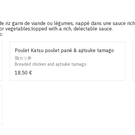
de riz garni de viande ou légumes, nappé dans une sauce ri
or vegetables,topped with a rich, delectable sauce.
o.
Poulet Katsu poulet pané & ajitsuke tamago
鶏カツ丼
Breaded chicken and ajitsuke tamago
18,50 €