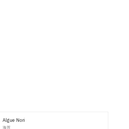
Algue Nori
海苔