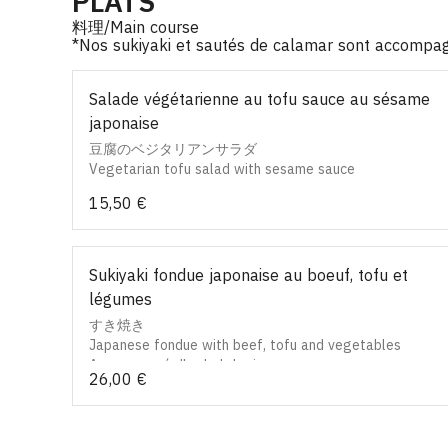
PLATS
料理/Main course
*Nos sukiyaki et sautés de calamar sont accompagn
Salade végétarienne au tofu sauce au sésame
japonaise
豆腐のベジタリアンサラダ
Vegetarian tofu salad with sesame sauce
15,50 €
Sukiyaki fondue japonaise au boeuf, tofu et
légumes
すき焼き
Japanese fondue with beef, tofu and vegetables
Accompagné d'un bol de riz
26,00 €